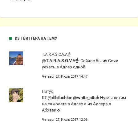
ИЗ ТВИТТЕРА НА ТЕМУ
T.A.R.A.S.O.V.A☝
@
T.A.R.A.S.O.V.A☝
: Сейчас бы из Сочи
уехать в Адлер одной.
Четверг 27, Июль 2017 14:47
Питух
RT @
dibiluchka:
@
white_pituh
Ну мы летим
на самолете в Адлер а из Адлера в
Абхазию
Четверг 27, Июль 2017 12:06